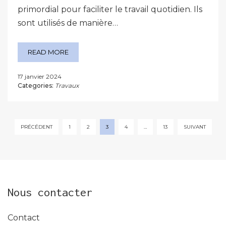
primordial pour faciliter le travail quotidien. Ils
sont utilisés de manière…
READ MORE
17 janvier 2024
Categories:
Travaux
Pagination
PRÉCÉDENT
1
2
3
4
…
13
SUIVANT
des
publications
Nous contacter
Contact