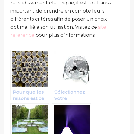
refroidissement électrique, il est tout aussi
important de prendre en compte leurs
différents critères afin de poser un choix
optimal lié à son utilisation. Visitez ce
site
référence
pour plus d’informations.
Pour quelles
Sélectionnez
raisons est ce
votre
que nous
ventilateur en
devons mettre
ligne parmi les
nos aliments
meilleurs du
sous vide ?
web!