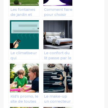
Les fontaines
Comment faire
de jardin et
pour choisir
fontaines à eau
correctement
ses
humidificateurs
?
Le climatiseur
Le confort du
qui
lit passe par le
correspond le
sommier
mieux à vos
besoins!
Kid’s promo, le
Le make-up
site de toutes
un correcteur
les promotions
pour le visage