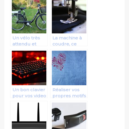
pour enfants
Un vélo très
La machine à
attendu et
coudre, ce
sollicité même
joyau ancestral
par les
qu’il faut
personnes
préserver
agées!
Un bon clavier
Réaliser vos
pour vos video
propres motifs
game
avec une
machine à
broder de
qualité