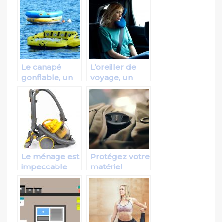
herbes pour
de bon (ou
presque)
Le canapé
L’oreiller de
gonflable, un
voyage, un
outil de
accessoire
détente
unique pour
extérieure
une nette
amélioration
de votre
sommeil
Le ménage est
Protégez votre
impeccable
matériel
avec
photographique
l’aspirateur
dans un sac
professionnel
photo