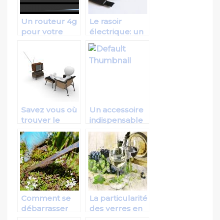
Un routeur 4g
Le rasoir
pour votre
électrique: un
plus grand
accessoire de
bonheur
rasage unique
et
indispensable
Savez vous où
Un accessoire
trouver le
indispensable
meuble-télé
pour un
de vos rêves?
meilleur
résultat
Comment se
La particularité
débarrasser
des verres en
des mauvaises
cristal