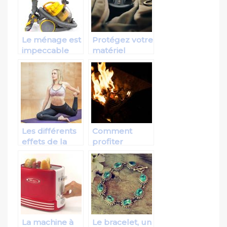
amélioration
de votre
sommeil
Le ménage est
Protégez votre
impeccable
matériel
avec
photographique
l’aspirateur
dans un sac
professionnel
photo
Les différents
Comment
effets de la
profiter
cryothérapie
réellement
d’un brasero?
La machine à
Le bracelet, un