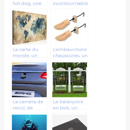
hot dog, une
incontournable
machine idéale
de la boite à
pour assurer
bijoux
la cuisson
impeccable de
hot dog
La carte du
L’embauchoire
monde, un
chaussures, un
accessoire
accessoire
idéal pour une
adapté à la
déco
protection des
contemporaine
chaussures
La caméra de
La balançoire
recul, de
en bois, un
véritable de
moyen de
accessoire
divertissement
appropriés
approprié