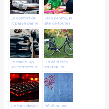
Le confort du
Kid’s promo, le
lit passe par le
site de toutes
sommier
les promotions
pour enfants
Le make-up
Un vélo très
un correcteur
attendu et
pour le visage
sollicité même
par les
personnes
agées!
Un bon clavier
Réaliser vos