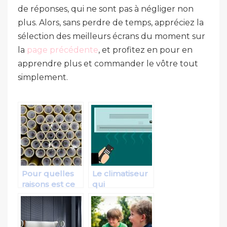
de réponses, qui ne sont pas à négliger non
plus. Alors, sans perdre de temps, appréciez la
sélection des meilleurs écrans du moment sur
la
page précédente
, et profitez en pour en
apprendre plus et commander le vôtre tout
simplement.
Pour quelles
Le climatiseur
raisons est ce
qui
que nous
correspond le
devons mettre
mieux à vos
nos aliments
besoins!
sous vide ?