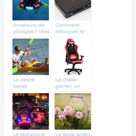
pour un
pour les
meilleur
enfants et les
stationnement
adultes aussi
Amateurs de
Comment
plongée ? Voici
retrouver le
le nécessaire
plaisir d’aller
pour votre
sur internet ?
matériel
Le canoé
La chaise
kayak
gamer, un
gonflable, un
accessoire
bon outil à
adapté au jeu
caractère
vidéo et
nautique pour
mélioratif des
un excellent
performances
divertissement
de jeu
Le téléphone
Le devis jardin,