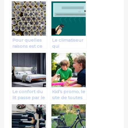
Pour quelles
Le climatiseur
raisons est ce
qui
que nous
correspond le
devons mettre
mieux à vos
nos aliments
besoins!
sous vide ?
Le confort du
Kid’s promo, le
lit passe par le
site de toutes
sommier
les promotions
pour enfants