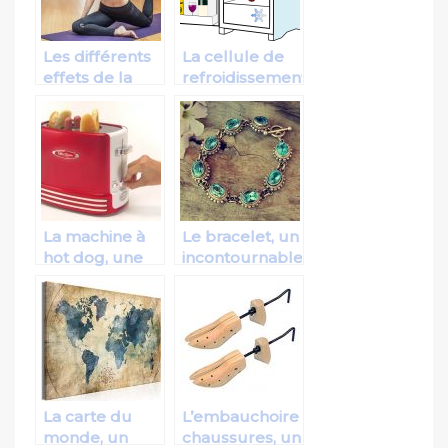
Les différents
La cellule de
effets de la
refroidissement
cryothérapie
électrique,
pour une
préservation
des aliments
La machine à
Le bracelet, un
hot dog, une
incontournable
machine idéale
de la boite à
pour assurer
bijoux
la cuisson
impeccable de
hot dog
La carte du
L’embauchoire
monde, un
chaussures, un