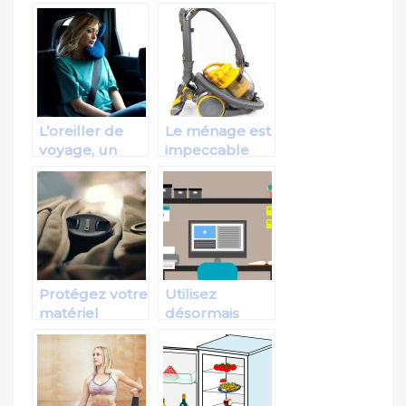
plus grand
outil de
bonheur
détente
extérieure
L’oreiller de
Le ménage est
voyage, un
impeccable
accessoire
avec
unique pour
l’aspirateur
une nette
professionnel
amélioration
de votre
sommeil
Protégez votre
Utilisez
matériel
désormais
photographique
écrans
dans un sac
perfomants
photo
dans vos
activités!