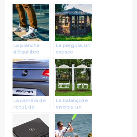
accessoire
accessoire
idéal pour une
adapté à la
déco
protection des
contemporaine
chaussures
La planche
La pergola, un
d’équilibre
espace
pour votre
approprié
force
pour se
intérieure!
détendre
entre amis
La caméra de
La balançoire
recul, de
en bois, un
véritable de
moyen de
accessoire
divertissement
appropriés
approprié
pour un
pour les