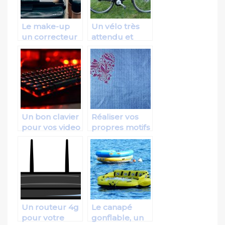
Le make-up
Un vélo très
un correcteur
attendu et
pour le visage
sollicité même
par les
personnes
agées!
Un bon clavier
Réaliser vos
pour vos video
propres motifs
game
avec une
machine à
broder de
qualité
Un routeur 4g
Le canapé
pour votre
gonflable, un